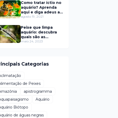
Como tratar íctio no
aquário? Aprenda
aqui e diga adeus a
este problema!
agosto 19, 2021
Peixe que limpa
aquário: descubra
quais são as
espécies mestres da
maio 24, 2023
limpeza
rincipais Categorias
Aclimatação
Alimentação de Peixes
Amazônia
apistrogramma
Aquapaisagismo
Aquário
Aquário Biótopo
Aquário de águas negras