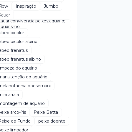
Flow
Inspiração
Jumbo
Kauar
kauar;convivencia;peixes;aquario;
aquarismo
labeo bicolor
labeo bicolor albino
labeo frenatus
labeo frenatus albino
limpeza do aquário
manutenção do aquário
melanotaenia boesemani
mini arraia
montagem de aquário
peixe arco-íris
Peixe Betta
Peixe de Fundo
peixe doente
peixe limpador