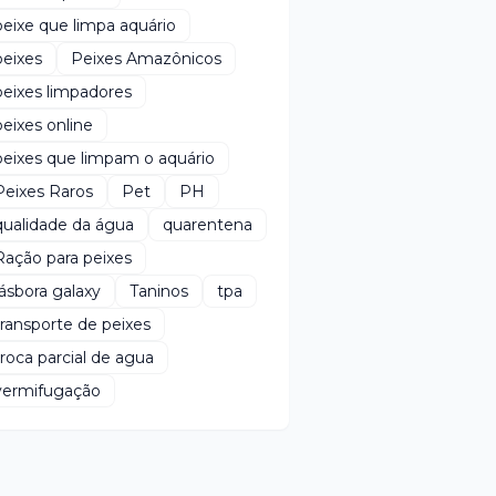
peixe que limpa aquário
peixes
Peixes Amazônicos
peixes limpadores
peixes online
peixes que limpam o aquário
Peixes Raros
Pet
PH
qualidade da água
quarentena
Ração para peixes
rásbora galaxy
Taninos
tpa
transporte de peixes
troca parcial de agua
vermifugação