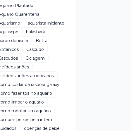
Aquário Plantado
Aquário Quarentena
Aquarismo
aquarista iniciante
Aquascpe
balashark
barbo denisoni
Betta
Botânicos
Cascudo
Cascudos
Ciclagem
ciclídeos anões
ciclídeos anões americanos
como cuidar da rásbora galaxy
como fazer tpa no aquario
como limpar o aquário
como montar um aquário
comprar peixes pela intern
cuidados
doenças de peixe