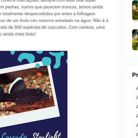
e cores e marcações, sempre com esta
vibe
super
em pedras, outros que parecem troncos, temos ainda
 totalmente despercebidos por entre a folhagem
xo de um lindo céu noturno estrelado na água. Não é à
 mais de 800 espécies de cascudos. Com certeza, uma
o ainda mais lindo!
P