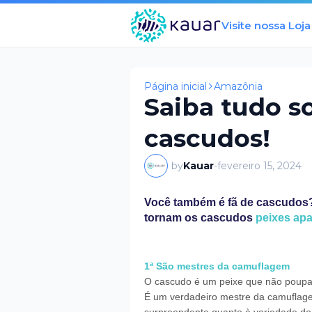
Visite nossa Loja
Página inicial
Amazônia
Saiba tudo s
cascudos!
by
Kauar
-
fevereiro 15, 2024
Você também é fã de cascudos?
tornam os cascudos
peixes apa
1ª São mestres da camuflagem
O cascudo é um peixe que não poupa 
É um verdadeiro mestre da camuflage