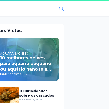
ais Vistos
AQUAPAISAGISMO
10 melhores peixes
para aquário pequeno
ou aquário nano (e a
saga de um pai
Kauar
-
agosto 04, 2022
aquarista)
11 Curiosidades
sobre os cascudos
outubro 15, 2020